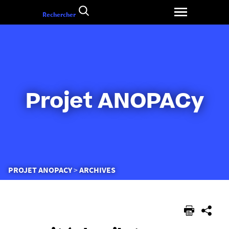
Aller
Rechercher
au
contenu
Projet ANOPACy
Vous
PROJET ANOPACY
ARCHIVES
êtes
ici :