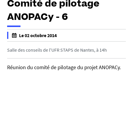
Comité de pilotage
ANOPACy - 6
Le 02 octobre 2014
f
a
Salle des conseils de l'UFR STAPS de Nantes, à 14h
l
s
Réunion du comité de pilotage du projet ANOPACy.
e
f
a
l
s
e