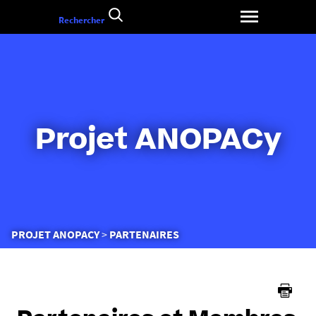
Aller
Rechercher
au
contenu
Projet ANOPACy
Vous
PROJET ANOPACY
PARTENAIRES
êtes
ici :